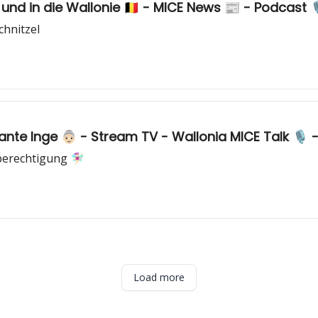
und in die Wallonie 🇧🇪 - MICE News 📰 - Podcast 
chnitzel
ante Inge 👵🏻 - Stream TV - Wallonia MICE Talk 🎙️
echtigung 🧚🏻‍♀️
Load more