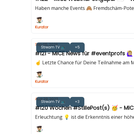
Haben manche Events 🙈 Fremdschäm-Pote
Kurator
Sep 05, 2023
Stream TV 📺
+5
☝️ Letzte Chance für Deine Teilnahme am
Kurator
Aug 29, 2023
Stream TV 📺
+3
#120 Wochen #StillePost(s) 🥳 - MICE 
Erleuchtung 💡 ist die Erkenntnis einer hö