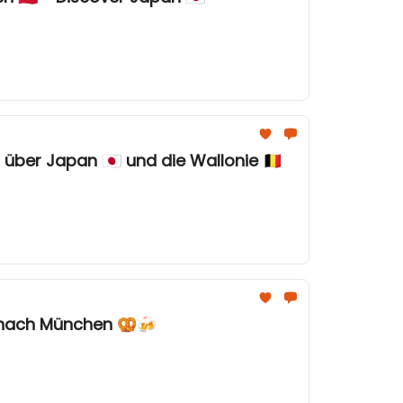
#121 - MICE News für #eventprofs 🙋🏼‍♀️ - Podcast 🎙️ der Woche - Stream TV neue Folgen über Japan 🇯🇵 und die Wallonie 🇧🇪
g nach München 🥨🍻