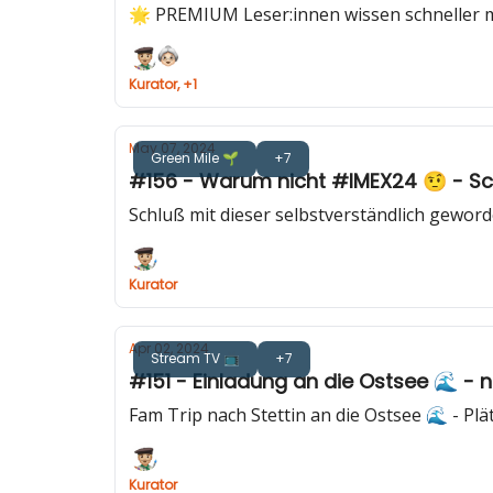
🌟 PREMIUM Leser:innen wissen schneller m
Kurator, +1
May 07, 2024
Green Mile 🌱
+7
#156 - Warum nicht #IMEX24 🤨 - Schu
Schluß mit dieser selbstverständlich gewor
Kurator
Apr 02, 2024
Stream TV 📺
+7
#151 - Einladung an die Ostsee 🌊 - 
Fam Trip nach Stettin an die Ostsee 🌊 - Plät
Kurator