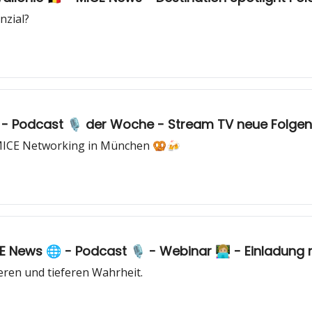
nzial?
 MICE Networking in München 🥨🍻
News 🌐 - Podcast 🎙️ - Webinar 👩🏼‍💻 - Einladun
heren und tieferen Wahrheit.