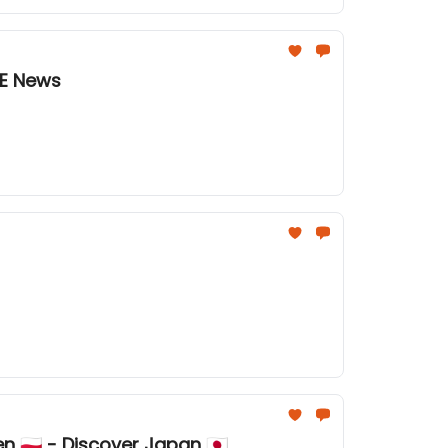
CE News
 🇵🇱 - Discover Japan 🇯🇵