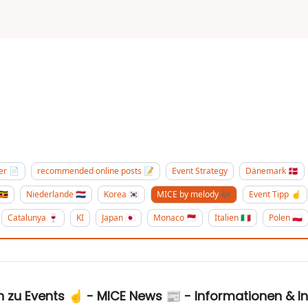

er 📄
recommended online posts 📝
Event Strategy
Dänemark 🇩🇰
🇬
Niederlande 🇳🇱
Korea 🇰🇷
MICE by melody 🎶
Event Tipp ☝️
Catalunya 🍷
KI
Japan 🇯🇵
Monaco 🇲🇨
Italien 🇮🇹
Polen 🇵🇱
e-Anmeldungen zu Events ☝️ - MICE News 📰 - Informationen &