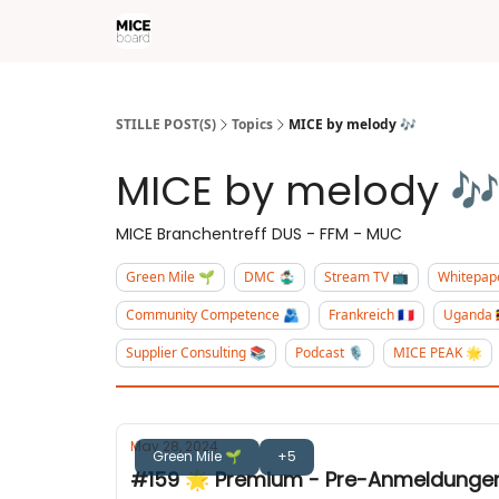
STILLE POST(S)
Topics
MICE by melody 🎶
MICE by melody 
MICE Branchentreff DUS - FFM - MUC
Green Mile 🌱
DMC 🤹🏻‍♂️
Stream TV 📺
Whitepap
Community Competence 🫂
Frankreich 🇫🇷
Uganda 
Supplier Consulting 📚
Podcast 🎙
MICE PEAK 🌟
May 28, 2024
Green Mile 🌱
+5
#159 🌟 Premium - Pr