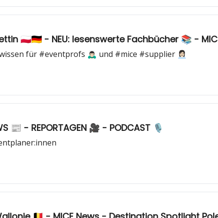
ttin 🇵🇱🇩🇪 - NEU: lesenswerte Fachbücher 📚 - MI
 für #eventprofs 🙇🏻‍♂️ und #mice #supplier 👩🏻‍💼
NEWS 📰 - REPORTAGEN 🎥 - PODCAST 🎙️
ventplaner:innen
llonie 🇧🇪 - MICE News - Destination Spotlight Polen