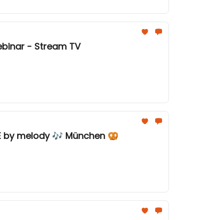
ebinar - Stream TV
ICE by melody 🎶 München 🥨