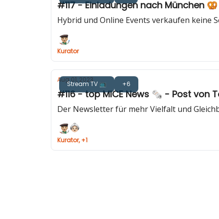
#117 - Einladungen nach München 🥨 
Hybrid und Online Events verkaufen keine S
Kurator
Aug 01, 2023
Stream TV 📺
+6
#116 - top MICE News 🗞️ - Post von T
Der Newsletter für mehr Vielfalt und Gleichber
Kurator, +1