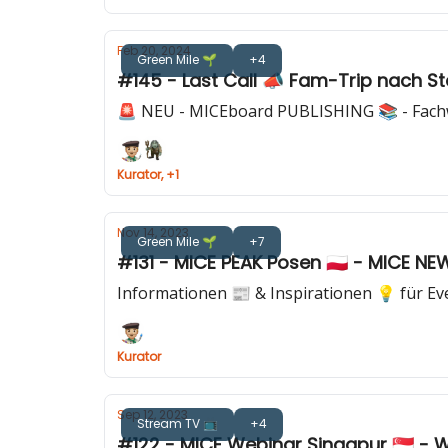
Feb 20, 2024
Green Mile 🌱
+4
#145 - Last Call 📣 Fam-Trip nach Ste
🚨 NEU - MICEboard PUBLISHING 📚 - Fachwissen
Kurator, +1
Nov 14, 2023
Green Mile 🌱
+7
#131 - MICE PEAK Posen 🇵🇱 - MICE 
Informationen 📰 & Inspirationen 💡 für E
Kurator
Sep 12, 2023
Stream TV 📺
+4
#122 - MICE Webinar Singapur 🇸🇬 - Wa