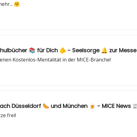
ehr... 🤗
lbücher 📚 für Dich 🫵 - Seelsorge 🔔 zur Messe 
denen Kostenlos-Mentalität in der MICE-Branche!
nach Düsseldorf 🌭 und München 🍺 - MICE News 
ze frei!