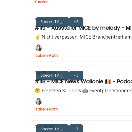
Kurator
Aug 22, 2023
Stream TV 📺
+6
#119 - Aussteller MICE by melody - 
☝️ Nicht verpassen: MICE Branchentreff am 
Isabelle Rath
Aug 15, 2023
Stream TV 📺
+6
#118 - MICE News Wallonie 🇧🇪 - Podc
🤔 Ersetzen KI-Tools 🤖 Eventplaner:innen?
Isabelle Rath
Aug 08, 2023
Stream TV 📺
+7