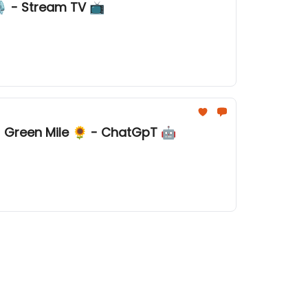
️ - Stream TV 📺
 - Green Mile 🌻 - ChatGpT 🤖