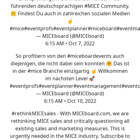
führenden deutschsprachigen
#MICE
Community.
🤫 Findest Du auch in zahlreichen sozialen Medien
☝️
#mice
#eventprofs
#eventplanner
#mice
board
#eventm
— MICEboard (@MICEboard)
6:15 AM • Oct 7, 2022
So profitiern von den
#mice
board
events auch
diejenigen, die nicht dabei sein konnten 🤗 Das ist
in der
#mice
Branche einzigartig ☝️ Willkommen
im nächsten Level 🚀
#eventprofs
#eventplanner
#eventmanagement
#event
— MICEboard (@MICEboard)
6:15 AM • Oct 10, 2022
#rethinkMICEsales
- With
MICEboard.com
, we are
rethinking MICE sales and critically questioning all
existing sales and marketing measures. This is
urgently needed in the MICE industry. Subscribe to