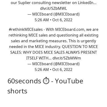
our Suplier consulting newsletter on LinkedIn…
dlvr.it/SZbMWL
— MICEboard (@MICEboard)
5:26 AM • Oct 6, 2022
#rethinkMICEsales
- With
MICEboard.com
, we are
rethinking MICE sales and questioning all existing
sales and marketing measures. This is urgently
needed in the MICE industry. QUESTION TO MICE
SALES: WHY DOES MICE SALES ALWAYS PRESENT
ITSELF WITH…
dlvr.it/SZbMWm
— MICEboard (@MICEboard)
5:26 AM • Oct 6, 2022
60seconds ⏱ - YouTube
shorts