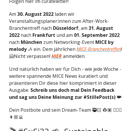
Folgen hier im curateletter!
Am
30. August 2022
laden wir
Veranstaltungsplaner:innen zum After-Work-
Branchentreff nach
Düsseldorf
, am
31. August
2022
nach
Frankfurt
und am
01. September 2022
nach
München
zum Networking-Event
MICE by
melody
🎶 ein. Dem jährlichen
MICE-Branchentreffen
!
🤗Nicht verpassen!
HIER
anmelden.
Und natürlich haben wir für Dich - wie jede Woche -
weitere spannende MICE News kuratiert und
präsentieren Dir diese hier komprimiert in dieser
Ausgabe.
Schreib uns doch mal Dein Feedback
und sag uns Deine Meinung zur #StillePost(s) 📯
Dein Postbote und sein Dream-Team 🥷🏻 👷🏽 🕵🏻‍♂️
👩🏼‍💻