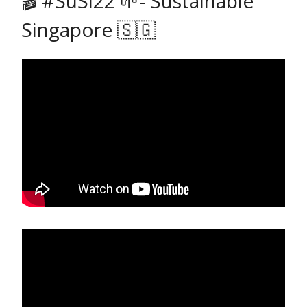
🎬 #SuSi22 🌱- Sustainable
Singapore 🇸🇬