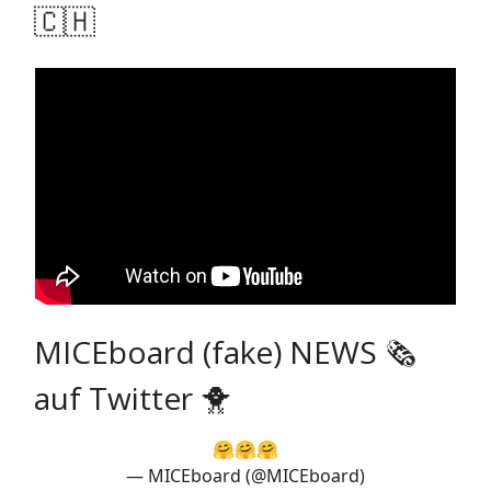
🇨🇭
MICEboard (fake) NEWS 🗞
auf Twitter 🐥
🤗🤗🤗
— MICEboard (@MICEboard)