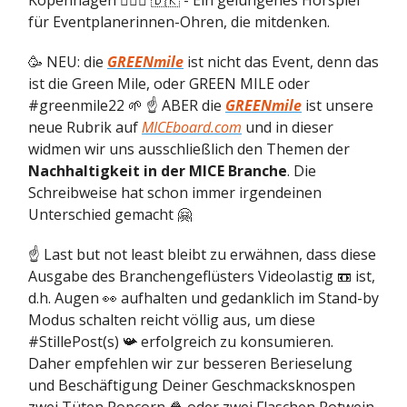
Kopenhagen 🧜🏻‍♀️ 🇩🇰 - Ein gelungenes Hörspiel
für Eventplanerinnen-Ohren, die mitdenken.
🥳 NEU: die
GREENmile
ist nicht das Event, denn das
ist die Green Mile, oder GREEN MILE oder
#greenmile22 🌱 ☝️ ABER die
GREENmile
ist unsere
neue Rubrik auf
MICEboard.com
und in dieser
widmen wir uns ausschließlich den Themen der
Nachhaltigkeit in der MICE Branche
. Die
Schreibweise hat schon immer irgendeinen
Unterschied gemacht 🤗
☝️ Last but not least bleibt zu erwähnen, dass diese
Ausgabe des Branchengeflüsters Videolastig 📼 ist,
d.h. Augen 👀 aufhalten und gedanklich im Stand-by
Modus schalten reicht völlig aus, um diese
#StillePost(s) 📯 erfolgreich zu konsumieren.
Daher empfehlen wir zur besseren Berieselung
und Beschäftigung Deiner Geschmacksknospen