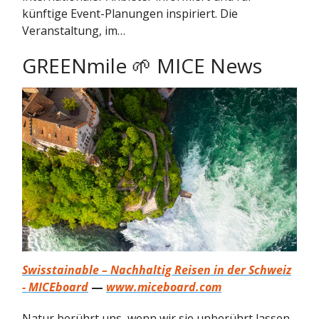
künftige Event-Planungen inspiriert. Die
Veranstaltung, im…
GREENmile 🌱 MICE News
Swisstainable – Nachhaltig Reisen in der Schweiz
- MICEboard
—
www.miceboard.com
Natur berührt uns, wenn wir sie unberührt lassen.