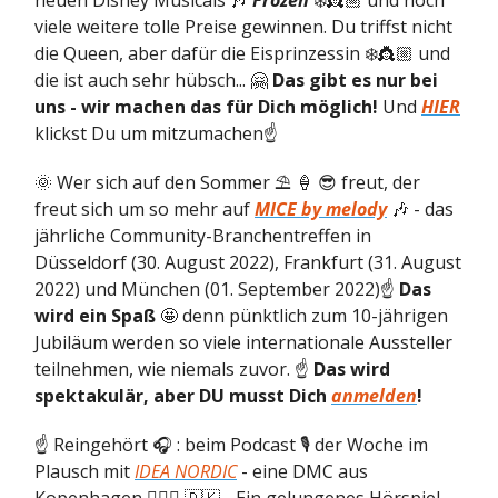
neuen Disney Musicals 🎶
Frozen
❄️👸🏼 und noch
viele weitere tolle Preise gewinnen. Du triffst nicht
die Queen, aber dafür die Eisprinzessin ❄️👸🏼 und
die ist auch sehr hübsch... 🤗
Das gibt es nur bei
uns - wir machen das für Dich möglich!
Und
HIER
klickst Du um mitzumachen☝️
🌞 Wer sich auf den Sommer ⛱ 🍦 😎 freut, der
freut sich um so mehr auf
MICE by melody
🎶 - das
jährliche Community-Branchentreffen in
Düsseldorf (30. August 2022), Frankfurt (31. August
2022) und München (01. September 2022)☝️
Das
wird ein Spaß
🤩 denn pünktlich zum 10-jährigen
Jubiläum werden so viele internationale Aussteller
teilnehmen, wie niemals zuvor. ☝️
Das wird
spektakulär, aber DU musst Dich
anmelden
!
☝️ Reingehört 🎧 : beim Podcast 🎙 der Woche im
Plausch mit
IDEA NORDIC
- eine DMC aus