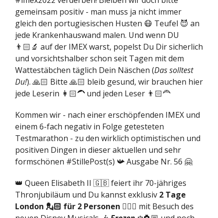
#imex2022 verderben! Bleiben wir doch bitte
gemeinsam positiv - man muss ja nicht immer
gleich den portugiesischen Husten 😷 Teufel 😈 an
jede Krankenhauswand malen. Und wenn DU
👨🏻‍🔬 auf der IMEX warst, popelst Du Dir sicherlich
und vorsichtshalber schon seit Tagen mit dem
Wattestäbchen täglich Dein Näschen (
Das solltest
Du!
). 🙏🏻 Bitte 🙏🏻 bleib gesund, wir brauchen hier
jede Leserin 👩🏻‍🦱 und jeden Leser 👨🏻‍🦰
Kommen wir - nach einer erschöpfenden IMEX und
einem 6-fach negativ in Folge getesteten
Testmarathon - zu den wirklich optimistischen und
positiven Dingen in dieser aktuellen und sehr
formschönen #StillePost(s) 📯 Ausgabe Nr. 56 🤗
👑 Queen Elisabeth II 🇬🇧 feiert ihr 70-jähriges
Thronjubiläum und Du kannst exklusiv
2 Tage
London 💂🏻 für 2 Personen 👩‍❤️‍👨
mit Besuch des