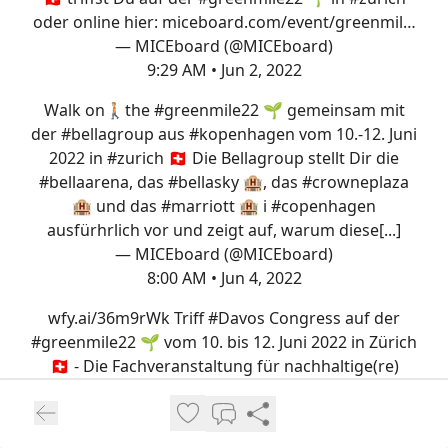
oder online hier:
miceboard.com/event/greenmil…
— MICEboard (@MICEboard)
9:29 AM • Jun 2, 2022
Walk on🚶🏼the
#greenmile22
🌱 gemeinsam mit
der
#bellagroup
aus
#kopenhagen
vom 10.-12. Juni
2022 in
#zurich
🇨🇭 Die Bellagroup stellt Dir die
#bellaarena
, das
#bellasky
🏨, das
#crowneplaza
🏨 und das
#marriott
🏨 i
#copenhagen
ausfürhrlich vor und zeigt auf, warum diese[...]
— MICEboard (@MICEboard)
8:00 AM • Jun 4, 2022
wfy.ai/36m9rWk
Triff
#Davos
Congress auf der
#greenmile22
🌱 vom 10. bis 12. Juni 2022 in Zürich
🇨🇭 - Die Fachveranstaltung für nachhaltige(re)
Eventplanungen ausserhalb Deutschlands 🇩🇪
Teilnahme für
#eventprofs
kostenfrei!
— MICEboard (@MICEboard)