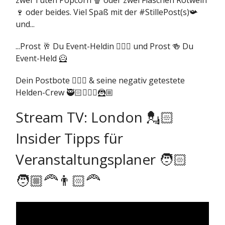
zwei Tüten Popcorn 🍿 oder zwei Flaschen Rotwein
🍷 oder beides. Viel Spaß mit der #StillePost(s)📯
und...
...Prost 🥂 Du Event-Heldin 🦸🏻‍♀️ und Prost 🍻 Du
Event-Held 🦸
Dein Postbote 🧙🏻‍♂️ & seine negativ getestete
Helden-Crew 🥷🏻🦸🏻‍♀️🦹🏼
Stream TV: London 💂🏻
Insider Tipps für
Veranstaltungsplaner 🧑🏻
🧑🏼‍🦰👨🏻‍🦰