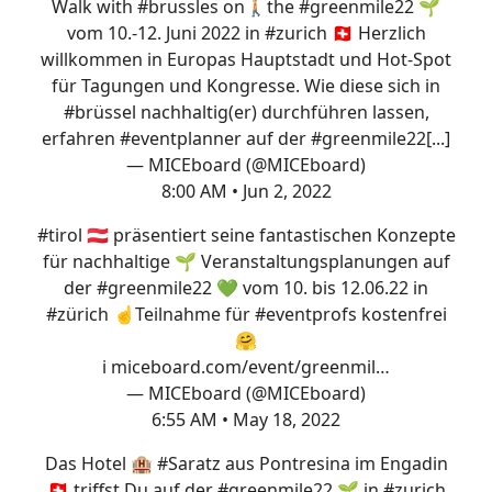
Walk with
#brussles
on🚶🏼the
#greenmile22
🌱
vom 10.-12. Juni 2022 in
#zurich
🇨🇭 Herzlich
willkommen in Europas Hauptstadt und Hot-Spot
für Tagungen und Kongresse. Wie diese sich in
#brüssel
nachhaltig(er) durchführen lassen,
erfahren
#eventplanner
auf der
#greenmile22
[...]
— MICEboard (@MICEboard)
8:00 AM • Jun 2, 2022
#tirol
🇦🇹 präsentiert seine fantastischen Konzepte
für nachhaltige 🌱 Veranstaltungsplanungen auf
der
#greenmile22
💚 vom 10. bis 12.06.22 in
#zürich
☝️Teilnahme für
#eventprofs
kostenfrei
🤗
ℹ️
miceboard.com/event/greenmil…
— MICEboard (@MICEboard)
6:55 AM • May 18, 2022
Das Hotel 🏨
#Saratz
aus Pontresina im Engadin
🇨🇭 triffst Du auf der
#greenmile22
🌱 in
#zurich