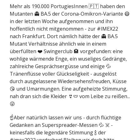
Mehr als 190.000 PortugiesInnen 🇵🇹 haben den
Mutanten 👻 BA.5 der Corona-Omikron-Variante 😷
in der letzten Woche aufgenommen und ihn
hoffentlich nicht mitgenommen - zur #IMEX22
nach Frankfurt. Dort nämlich hätte der 👻 BA.5
Mutant Verhältnisse ähnlich wie in einem
überfüllten ❤️ Swingerclub 🏩 vorgefunden: eine
wohlige wärmende Enge, ein wuseliges Gedränge,
zahlreiche Gesprächsergüsse und einige 💦
Tränenflüsse voller Glückseligkeit - ausgelöst
durch ausgelassene Wiedersehensfreuden, Küsse
😘 und Umarmungen. Eine aufgeheizte Stimmung,
nah dran sich die Kleider 👙🩲 vom Leibe zu reißen...
😜
☝️Aber natürlich lassen wir uns - durch flüchtige
Gedanken an Superspreader-Messen 💦 ☠️ -
keinesfalls die legendäre Stimmung 🍾 der