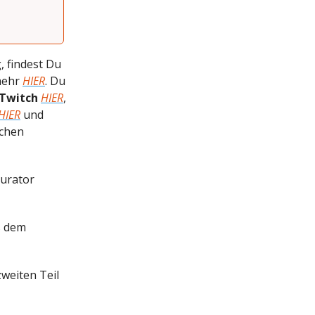
, findest Du
mehr
HIER
. Du
Twitch
HIER
,
HIER
und
ichen
Kurator
s dem
weiten Teil