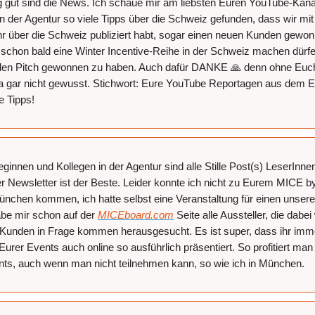
ig gut sind die News. Ich schaue mir am liebsten Euren YouTube-Kana
in der Agentur so viele Tipps über die Schweiz gefunden, dass wir mi
 ihr über die Schweiz publiziert habt, sogar einen neuen Kunden gewo
r schon bald eine Winter Incentive-Reihe in der Schweiz machen dürfe
 den Pitch gewonnen zu haben. Auch dafür DANKE 🙏 denn ohne Euch
 ja gar nicht gewusst. Stichwort: Eure YouTube Reportagen aus dem E
le Tipps!
eginnen und Kollegen in der Agentur sind alle Stille Post(s) LeserInne
er Newsletter ist der Beste. Leider konnte ich nicht zu Eurem MICE 
ünchen kommen, ich hatte selbst eine Veranstaltung für einen unser
abe mir schon auf der
MICEboard.com
Seite alle Aussteller, die dabe
 Kunden in Frage kommen herausgesucht. Es ist super, dass ihr imme
Eurer Events auch online so ausführlich präsentiert. So profitiert ma
ts, auch wenn man nicht teilnehmen kann, so wie ich in München.