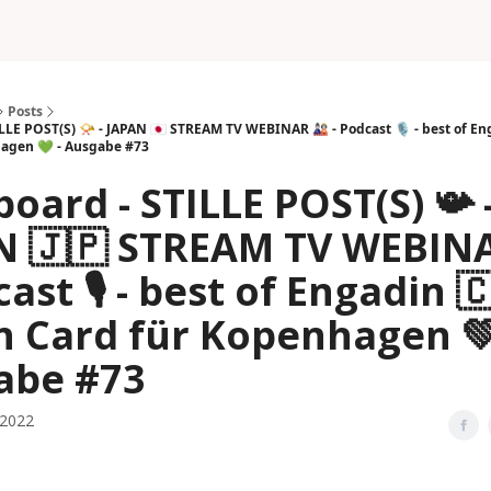
Posts
LE POST(S) 📯 - JAPAN 🇯🇵 STREAM TV WEBINAR 🎎 - Podcast 🎙 - best of Enga
hagen 💚 - Ausgabe #73
oard - STILLE POST(S) 📯 
N 🇯🇵 STREAM TV WEBINA
cast 🎙 - best of Engadin 🇨
 Card für Kopenhagen 💚
abe #73
 2022