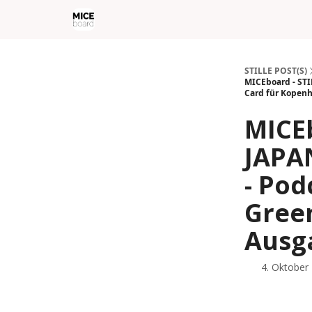
STILLE POST(S)
MICEboard - STIL
Card für Kopen
MICEb
JAPA
- Pod
Green
Ausg
4. Oktober