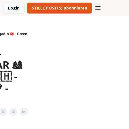
Login
STILLE POST(S) abonnieren
din 🇨🇭 - Green
-
R 🎎
🇭 -
 -