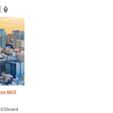
 🏮
apan MICE
 MICEboard