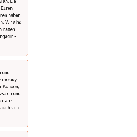
l an. Da
t Euren
nnen haben,
n. Wir sind
 hätten
ngadin -
n und
by melody
er Kunden,
i waren und
r alle
n auch von