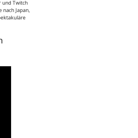
r und Twitch
e nach Japan,
pektakuläre
n