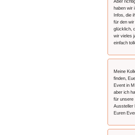
Aber richt
haben wir 
Infos, die
für den wi
glücklich,
wir vieles
einfach tol
Meine Koll
finden, Eu
Event in M
aber ich h
für unsere
Aussteller 
Euren Even