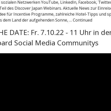
n sozialen Netzwerken YouTube, LinkedIn, Facebook, Twitte
Teil des Discover Japan Webinars. Aktuelle News zur Einreis
ee für Incentive Programme, zahlreiche Hotel-Tipps und s
us dem Land der aufgehenden Sonne, … Continued
E DATE: Fr. 7.10.22 - 11 Uhr in de
ard Social Media Communitys