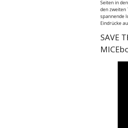
Seiten in de
den zweiten 
spannende Id
Eindrücke a
SAVE TH
MICEbo