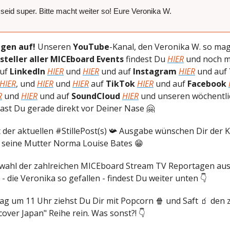
 seid super. Bitte macht weiter so! Eure Veronika W.
gen auf!
Unseren
YouTube
-Kanal, den Veronika W. so mag
steller aller MICEboard Events
findest Du
HIER
und noch 
auf
LinkedIn
HIER
und
HIER
und auf
Instagram
HIER
und auf
HIER
, und
HIER
und
HIER
auf
TikTok
HIER
und auf
Facebook
R
und
HIER
und auf
SoundCloud
HIER
und unseren wöchentl
ast Du gerade direkt vor Deiner Nase 🤗
t der aktuellen #StillePost(s) 📯 Ausgabe wünschen Dir der 
seine Mutter Norma Louise Bates 😁
wahl der zahlreichen MICEboard Stream TV Reportagen au
- die Veronika so gefallen - findest Du weiter unten 👇
ag um 11 Uhr ziehst Du Dir mit Popcorn 🍿 und Saft 🧃 den z
over Japan" Reihe rein. Was sonst?! 👇