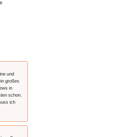
ie
.
eine und
ein großes
News in
isten schon.
muss ich