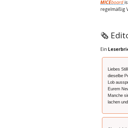
MICE
board
i
regelmäßig V
🗞 Edit
Ein
Leserbri
Liebes Stil
dieselbe P
Lob ausspr
Eurem Newsl
Manche si
lachen und