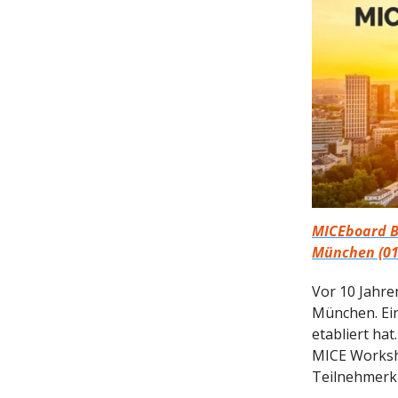
MICEboard Br
München (01
Vor 10 Jahre
München. Ein
etabliert ha
MICE Worksh
Teilnehmerk