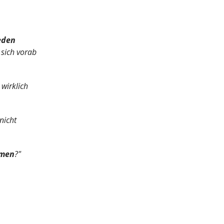
eden
 sich vorab
 wirklich
nicht
hmen
?"