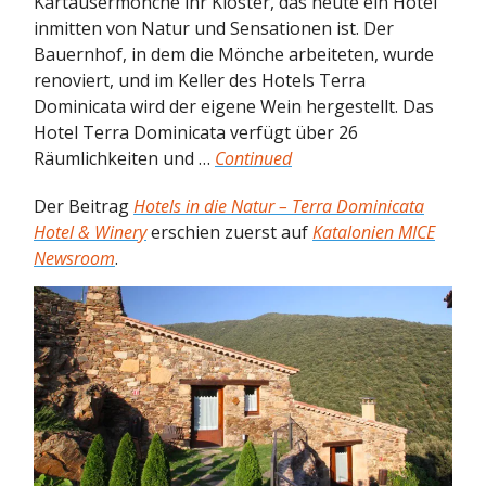
Kartäusermönche ihr Kloster, das heute ein Hotel
inmitten von Natur und Sensationen ist. Der
Bauernhof, in dem die Mönche arbeiteten, wurde
renoviert, und im Keller des Hotels Terra
Dominicata wird der eigene Wein hergestellt. Das
Hotel Terra Dominicata verfügt über 26
Räumlichkeiten und …
Continued
Der Beitrag
Hotels in die Natur – Terra Dominicata
Hotel & Winery
erschien zuerst auf
Katalonien MICE
Newsroom
.