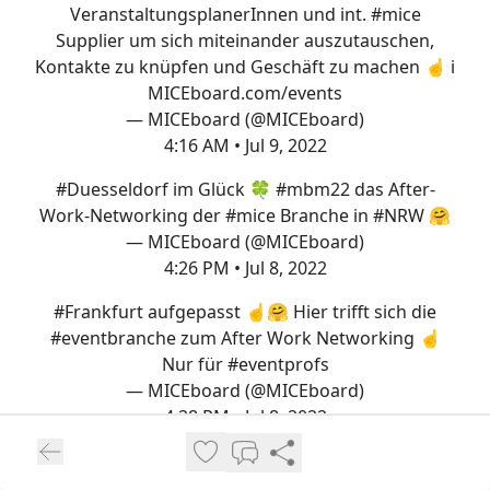
VeranstaltungsplanerInnen und int.
#mice
Supplier um sich miteinander auszutauschen,
Kontakte zu knüpfen und Geschäft zu machen ☝️ ℹ️
MICEboard.com/events
— MICEboard (@MICEboard)
4:16 AM • Jul 9, 2022
#Duesseldorf
im Glück 🍀
#mbm22
das After-
Work-Networking der
#mice
Branche in
#NRW
🤗
— MICEboard (@MICEboard)
4:26 PM • Jul 8, 2022
#Frankfurt
aufgepasst ☝️🤗 Hier trifft sich die
#eventbranche
zum After Work Networking ☝️
Nur für
#eventprofs
— MICEboard (@MICEboard)
4:28 PM • Jul 8, 2022
#Muenchen
aufgepasst ☝️ Hier trifft sich die
Eventbranche zum After-Work-Networking 🤗