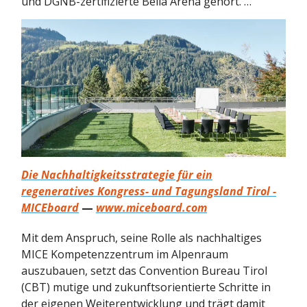
und DGNB-zertifizierte Bella Arena gehört. …
Die Nachhaltigkeitsstrategie für ein
regeneratives Kongress- und Tagungsland Tirol -
MICEboard
—
www.miceboard.com
Mit dem Anspruch, seine Rolle als nachhaltiges
MICE Kompetenzzentrum im Alpenraum
auszubauen, setzt das Convention Bureau Tirol
(CBT) mutige und zukunftsorientierte Schritte in
der eigenen Weiterentwicklung und trägt damit