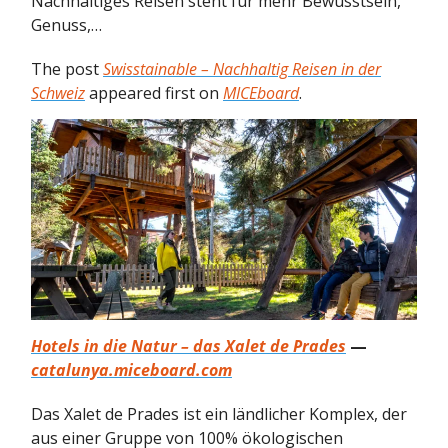
Nachhaltiges Reisen steht für mehr Bewusstsein,
Genuss,…
The post
Swisstainable – Nachhaltig Reisen in der
Schweiz
appeared first on
MICEboard
.
Hotels in die Natur – das Xalet de Prades
—
catalunya.miceboard.com
Das Xalet de Prades ist ein ländlicher Komplex, der
aus einer Gruppe von 100% ökologischen