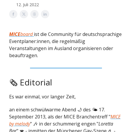
12. Juli 2022
MICE
board
ist die Community für deutschsprachige
Eventplaner:innen, die regelmäßig
Veranstaltungen im Ausland organisieren oder
beauftragen.
🗞 Editorial
Es war einmal, vor langer Zeit,
an einem schwülwarme Abend 🌙 des 🌤 17.
September 2013, als der MICE Branchentreff "
MICE
by melody
" 🎶 in der schummerig engen "
Loretta
Bar
" 💋 - inmitten der Münchener Gay-Szene 🤌 -