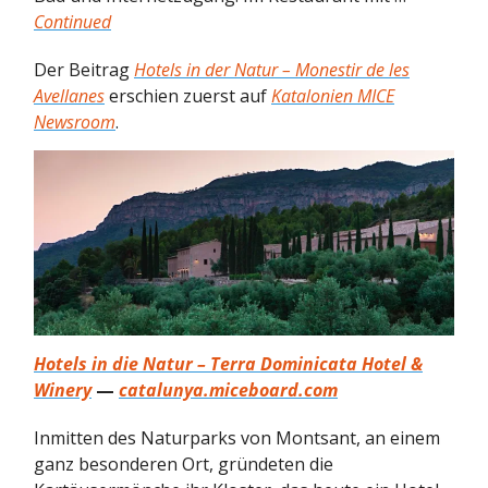
Continued
Der Beitrag
Hotels in der Natur – Monestir de les
Avellanes
erschien zuerst auf
Katalonien MICE
Newsroom
.
Hotels in die Natur – Terra Dominicata Hotel &
Winery
—
catalunya.miceboard.com
Inmitten des Naturparks von Montsant, an einem
ganz besonderen Ort, gründeten die