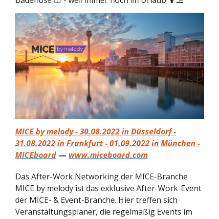
Badehose 🩳 - weil immer noch im Urlaub 🍹⛱
MICE by melody - 30.08.2022 in Düsseldorf -
31.08.2022 in Frankfurt - 01.09.2022 in München -
MICEboard
—
www.miceboard.com
Das After-Work Networking der MICE-Branche
MICE by melody ist das exklusive After-Work-Event
der MICE- & Event-Branche. Hier treffen sich
Veranstaltungsplaner, die regelmäßig Events im