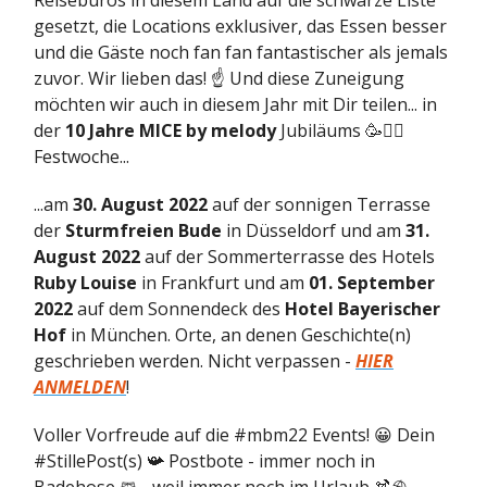
Reisebüros in diesem Land auf die schwarze Liste
gesetzt, die Locations exklusiver, das Essen besser
und die Gäste noch fan fan fantastischer als jemals
zuvor. Wir lieben das! ☝️ Und diese Zuneigung
möchten wir auch in diesem Jahr mit Dir teilen... in
der
10 Jahre MICE by melody
Jubiläums 🥳👯‍♂️
Festwoche...
...am
30. August 2022
auf der sonnigen Terrasse
der
Sturmfreien Bude
in Düsseldorf und am
31.
August 2022
auf der Sommerterrasse des Hotels
Ruby Louise
in Frankfurt und am
01. September
2022
auf dem Sonnendeck des
Hotel Bayerischer
Hof
in München. Orte, an denen Geschichte(n)
geschrieben werden. Nicht verpassen -
HIER
ANMELDEN
!
Voller Vorfreude auf die #mbm22 Events! 😀 Dein
#StillePost(s) 📯 Postbote - immer noch in