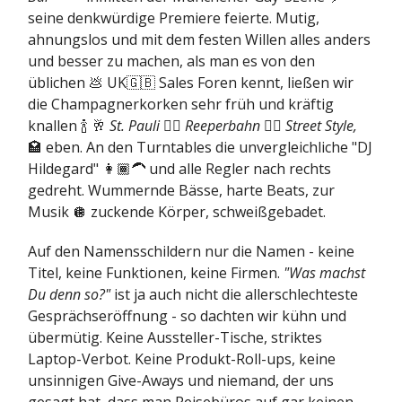
seine denkwürdige Premiere feierte. Mutig,
ahnungslos und mit dem festen Willen alles anders
und besser zu machen, als man es von den
üblichen 💩 UK🇬🇧 Sales Foren kennt, ließen wir
die Champagnerkorken sehr früh und kräftig
knallen 🍾 🥂
St. Pauli
🏴‍☠️
Reeperbahn
👯‍♀️
Street Style,
🏩
eben. An den Turntables die unvergleichliche "DJ
Hildegard" 👩🏾‍🦱 und alle Regler nach rechts
gedreht. Wummernde Bässe, harte Beats, zur
Musik 🪩 zuckende Körper, schweißgebadet.
Auf den Namensschildern nur die Namen - keine
Titel, keine Funktionen, keine Firmen.
"Was machst
Du denn so?"
ist ja auch nicht die allerschlechteste
Gesprächseröffnung - so dachten wir kühn und
übermütig. Keine Aussteller-Tische, striktes
Laptop-Verbot. Keine Produkt-Roll-ups, keine
unsinnigen Give-Aways und niemand, der uns