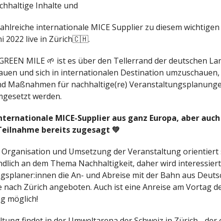
achhaltige Inhalte und
 zahlreiche internationale MICE Supplier zu diesem wichtig
ni 2022 live in Zürich🇨🇭.
 GREEN MILE 🌱 ist es über den Tellerrand der deutschen L
uen und sich in internationalen Destination umzuschauen,
d Maßnahmen für nachhaltige(re) Veranstaltungsplanungen
mgesetzt werden.
internationale MICE-Supplier aus ganz Europa, aber auch
Teilnahme bereits zugesagt 💚
 Organisation und Umsetzung der Veranstaltung orientiert 
ndlich an dem Thema Nachhaltigkeit, daher wird interessier
gsplaner:innen die An- und Abreise mit der Bahn aus Deutsc
e nach Zürich angeboten. Auch ist eine Anreise am Vortag d
g möglich!
ltung findet in der Umweltarena der Schweiz in Zürich - der 