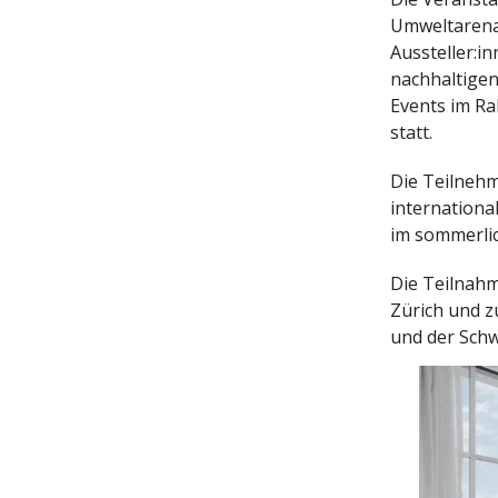
Umweltarena 
Aussteller:i
nachhaltigen
Events im Ra
statt.
Die Teilnehm
internationa
im sommerlic
Die Teilnahm
Zürich und z
und der Schw