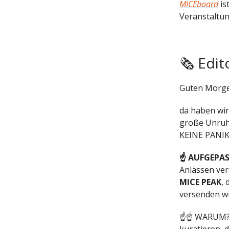
MICEboard
is
Veranstaltun
🗞 Edit
Guten Morgen
da haben wir
große Unruhe
KEINE PANIK,
☝️ AUFGEPA
Anlässen ver
MICE PEAK
,
versenden wi
☝️☝️ WARUM? 