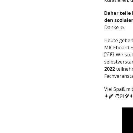
kuratieren, 
Daher teile
den soziale
Danke 🙏
Heute geben 
MICEboard E
🇩🇪. Wir st
selbstverstän
2022
teilneh
Fachveransta
Viel Spaß mi
👩‍🌾 🧑🏻‍🌾