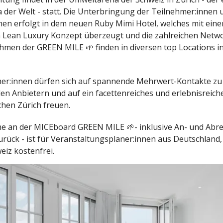
der Welt - statt. Die Unterbringung der Teilnehmer:innen 
nnen erfolgt in dem neuen Ruby Mimi Hotel, welches mit ein
 Lean Luxury Konzept überzeugt und die zahlreichen Netw
hmen der GREEN MILE 🌱 finden in diversen top Locations i
er:innen dürfen sich auf spannende Mehrwert-Kontakte zu
len Anbietern und auf ein facettenreiches und erlebnisrei
hen Zürich freuen.
e an der MICEboard GREEN MILE 🌱- inklusive An- und Abre
urück - ist für Veranstaltungsplaner:innen aus Deutschland,
eiz kostenfrei.