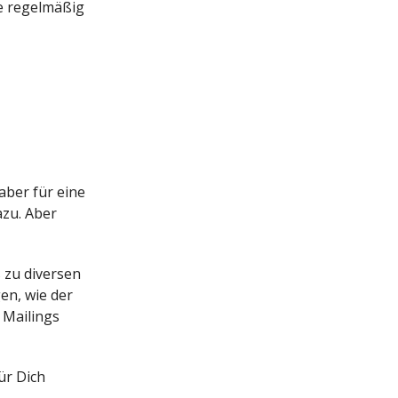
ie regelmäßig
aber für eine
azu. Aber
 zu diversen
en, wie der
e Mailings
ür Dich