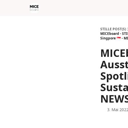
STILLE POST(S)
MICEboard - STIL
Singpore 🇸🇬 -
MICEb
Ausst
Spotl
Susta
NEWS
3. Mai 202