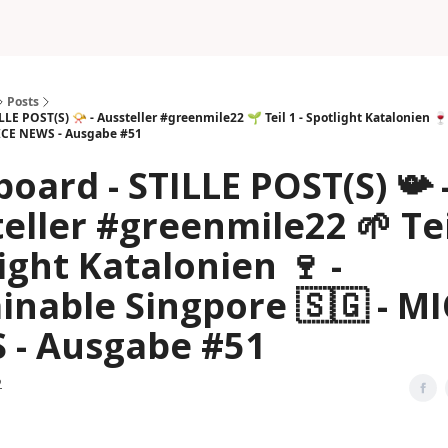
Posts
LE POST(S) 📯 - Aussteller #greenmile22 🌱 Teil 1 - Spotlight Katalonien 🍷
 MICE NEWS - Ausgabe #51
oard - STILLE POST(S) 📯 
eller #greenmile22 🌱 Teil
ight Katalonien 🍷 -
inable Singpore 🇸🇬 - M
 - Ausgabe #51
2