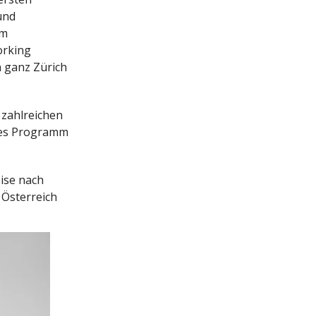
und
em
orking
n ganz Zürich
 zahlreichen
ches Programm
ise nach
 Österreich