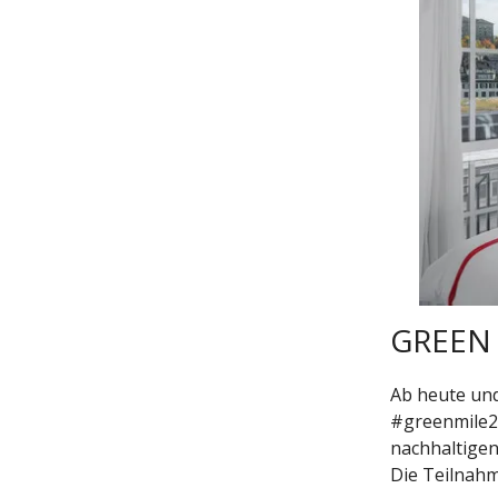
GREEN M
Ab heute und
#greenmile22
nachhaltigen
Die Teilnahm