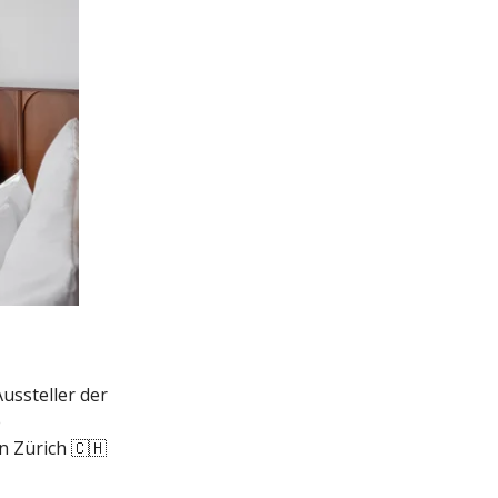
ussteller der
e
n Zürich 🇨🇭