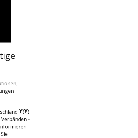
tige
ationen,
nungen
schland 🇩🇪
 Verbänden -
 informieren
 Sie