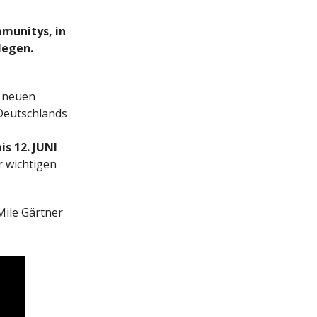
munitys, in
legen.
 neuen
Deutschlands
bis 12. JUNI
r wichtigen
Mile Gärtner