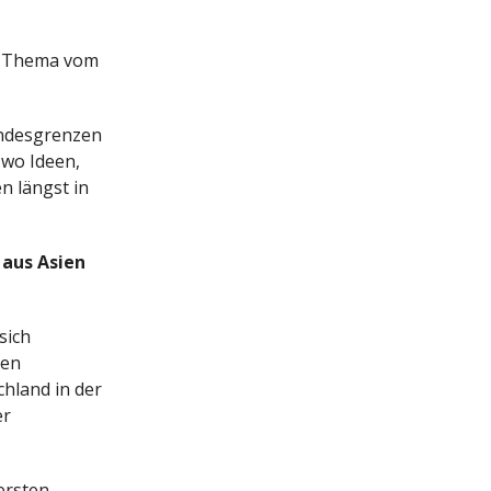
en Thema vom
andesgrenzen
 wo Ideen,
 längst in
 aus Asien
sich
ten
hland in der
er
ersten