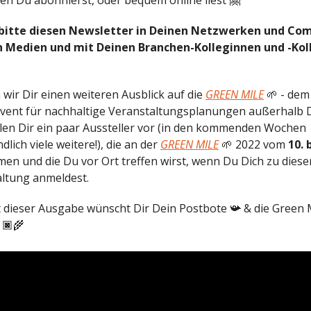
den Du abonnierst, oder bequem online liest 🤗
 bitte diesen Newsletter in Deinen Netzwerken und Com
n Medien und mit Deinen Branchen-Kolleginnen und -Kol
wir Dir einen weiteren Ausblick auf die
GREEN MILE
🌱 - dem
vent für nachhaltige Veranstaltungsplanungen außerhalb 
ellen Dir ein paar Aussteller vor (in den kommenden Wochen
dlich viele weitere!), die an der
GREEN MILE
🌱 2022 vom
10. 
men und die Du vor Ort treffen wirst, wenn Du Dich zu diese
ltung anmeldest.
t dieser Ausgabe wünscht Dir Dein Postbote 📯 & die Green 
🏿‍🌾