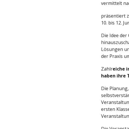
vermittelt n
präsentiert
10. bis 12. Ju
Die Idee der
hinauszuscha
Lösungen un
der Praxis u
Zahlr
eiche 
haben ihre 
Die Planung,
selbstverstä
Veranstaltun
ersten Klass
Veranstaltun
Die Veransta