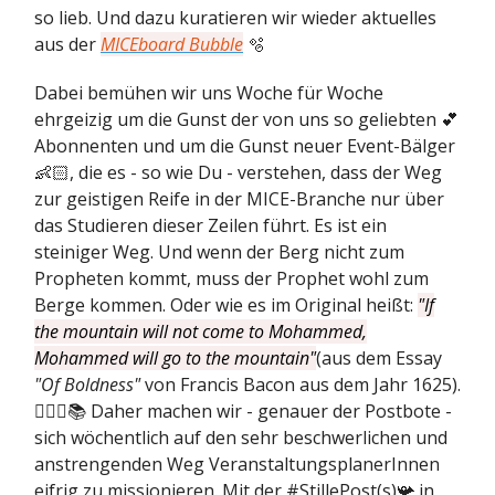
so lieb. Und dazu kuratieren wir wieder aktuelles
aus der
MICEboard Bubble
🫧
Dabei bemühen wir uns Woche für Woche
ehrgeizig um die Gunst der von uns so geliebten 💕
Abonnenten und um die Gunst neuer Event-Bälger
👶🏻, die es - so wie Du - verstehen, dass der Weg
zur geistigen Reife in der MICE-Branche nur über
das Studieren dieser Zeilen führt. Es ist ein
steiniger Weg. Und wenn der Berg nicht zum
Propheten kommt, muss der Prophet wohl zum
Berge kommen. Oder wie es im Original heißt:
"If
the mountain will not come to Mohammed,
Mohammed will go to the mountain"
(aus dem Essay
"Of Boldness"
von Francis Bacon aus dem Jahr 1625).
🙇🏻‍♂️📚 Daher machen wir - genauer der Postbote -
sich wöchentlich auf den sehr beschwerlichen und
anstrengenden Weg VeranstaltungsplanerInnen
eifrig zu missionieren. Mit der #StillePost(s)📯 in