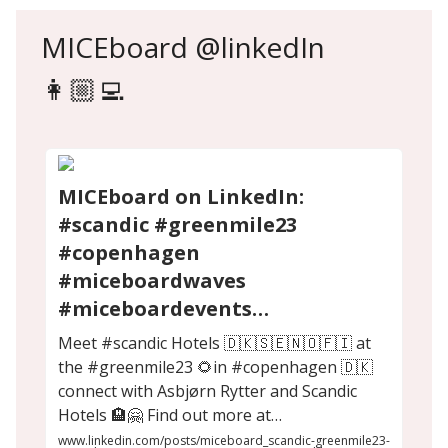
MICEboard @linkedIn
👩🏼‍💻
MICEboard on LinkedIn:
#scandic #greenmile23
#copenhagen
#miceboardwaves
#miceboardevents…
Meet #scandic Hotels 🇩🇰🇸🇪🇳🇴🇫🇮 at
the #greenmile23 🌻in #copenhagen 🇩🇰
connect with Asbjørn Rytter and Scandic
Hotels 🏨🤗 Find out more at…
www.linkedin.com/posts/miceboard_scandic-greenmile23-