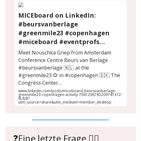
MICEboard on LinkedIn:
#beursvanberlage
#greenmile23 #copenhagen
#miceboard #eventprofs…
Meet Nouschka Griep from Amsterdam
Conference Centre Beurs van Berlage
#beursvanberlage 🇳🇱 at the
#greenmile23 🌻 in #copenhagen 🇩🇰 The
Congress Center…
www.linkedin.com/posts/miceboard_beursvanberlage-
greenmile23-copenhagen-activity-7041296785209741312-
8UbB?
utm_source=share&utm_medium=member_desktop
❓Eine letzte Frage 🙋‍♀️