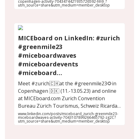
copenhagen-activity-7043474421935726592-hh9_?
utm_source=share&utm_medium=member_desktop
MICEboard on LinkedIn: #zurich
#greenmile23
#miceboardwaves
#miceboardevents
#miceboard…
Meet #zurich🇨🇭at the #greenmile23🌻in
Copenhagen 🇩🇰 (11.-13.05.23) and online
at MICEboard.com Zurich Convention
Bureau Zürich Tourismus, Schweiz Ricarda…
www.linkedin.com/posts/miceboard_zurich-greenmile23-
miceboardwaves-activity-7043107899266465792-zg2C?
utm_source=share&utm_medium=member_desktop