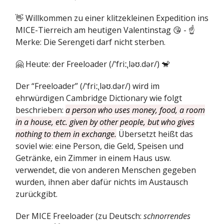
👋 Willkommen zu einer klitzekleinen Expedition ins
MICE-Tierreich am heutigen Valentinstag 😘 - ☝️
Merke: Die Serengeti darf nicht sterben.
🤗 Heute: der Freeloader (/ˈfriːˌləʊ.dər/) 🐒
Der “Freeloader” (/ˈfriːˌləʊ.dər/) wird im
ehrwürdigen Cambridge Dictionary wie folgt
beschrieben:
a person who uses money, food, a room
in a house, etc. given by other people, but who gives
nothing to them in exchange.
Übersetzt heißt das
soviel wie: eine Person, die Geld, Speisen und
Getränke, ein Zimmer in einem Haus usw.
verwendet, die von anderen Menschen gegeben
wurden, ihnen aber dafür nichts im Austausch
zurückgibt.
Der MICE Freeloader (zu Deutsch:
schnorrendes