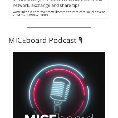
network, exchange and share tips.
www.linkedin.com/events/willkommenzummicetalkaudioevent
7024752858998702080
MICEboard Podcast 🎙️