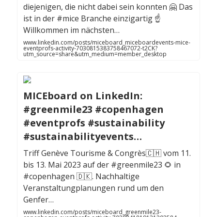
diejenigen, die nicht dabei sein konnten 🤗 Das
ist in der #mice Branche einzigartig ☝️
Willkommen im nächsten…
www.linkedin.com/posts/miceboard_miceboardevents-mice-
eventprofs-activity-7030815383758467072-t2CK?
utm_source=share&utm_medium=member_desktop
MICEboard on LinkedIn:
#greenmile23 #copenhagen
#eventprofs #sustainability
#sustainabilityevents…
Triff Genève Tourisme & Congrès🇨🇭 vom 11.
bis 13. Mai 2023 auf der #greenmile23 🌻 in
#copenhagen 🇩🇰. Nachhaltige
Veranstaltungplanungen rund um den
Genfer…
www.linkedin.com/posts/miceboard_greenmile23-