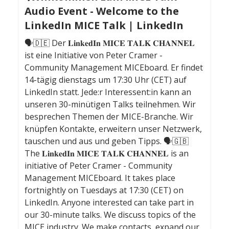
Audio Event - Welcome to the
LinkedIn MICE Talk | LinkedIn
🗣️🇩🇪 Der 𝐋𝐢𝐧𝐤𝐞𝐝𝐈𝐧 𝐌𝐈𝐂𝐄 𝐓𝐀𝐋𝐊 𝐂𝐇𝐀𝐍𝐍𝐄𝐋
ist eine Initiative von Peter Cramer -
Community Management MICEboard. Er findet
14-tägig dienstags um 17:30 Uhr (CET) auf
LinkedIn statt. Jede:r Interessent:in kann an
unseren 30-minütigen Talks teilnehmen. Wir
besprechen Themen der MICE-Branche. Wir
knüpfen Kontakte, erweitern unser Netzwerk,
tauschen und aus und geben Tipps. 🗣️🇬🇧
The 𝐋𝐢𝐧𝐤𝐞𝐝𝐈𝐧 𝐌𝐈𝐂𝐄 𝐓𝐀𝐋𝐊 𝐂𝐇𝐀𝐍𝐍𝐄𝐋 is an
initiative of Peter Cramer - Community
Management MICEboard. It takes place
fortnightly on Tuesdays at 17:30 (CET) on
LinkedIn. Anyone interested can take part in
our 30-minute talks. We discuss topics of the
MICE industry. We make contacts, expand our