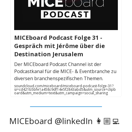
MICEboard Podcast Folge 31 -
Gespräch mit Jérôme über die
Destination Jerusalem
Der MICEboard Podcast Channel ist der
Podcastkanal für die MICE- & Eventbranche zu
diversen branchenspezifischen Themen.
soundcloud.com/miceboard/miceboard-podcast-folge-31?
si=cd421b5bfe1a458c9df14e5f2843abd5&utm_source=clipb
oard&utm_medium=text&utm_campaign=social_sharing
MICEboard @linkedIn 👩🏼‍💻