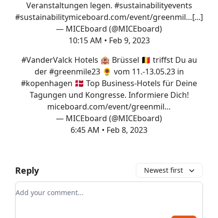
Veranstaltungen legen.
#sustainability
events
#sustainability
miceboard.com/event/greenmil…
[...]
— MICEboard (@MICEboard)
10:15 AM • Feb 9, 2023
#VanderValck
Hotels 🏨 Brüssel 🇧🇪 triffst Du au
der
#greenmile23
🌻 vom 11.-13.05.23 in
#kopenhagen
🇩🇰 Top Business-Hotels für Deine
Tagungen und Kongresse. Informiere Dich!
miceboard.com/event/greenmil…
— MICEboard (@MICEboard)
6:45 AM • Feb 8, 2023
Reply
Newest first
Add your comment