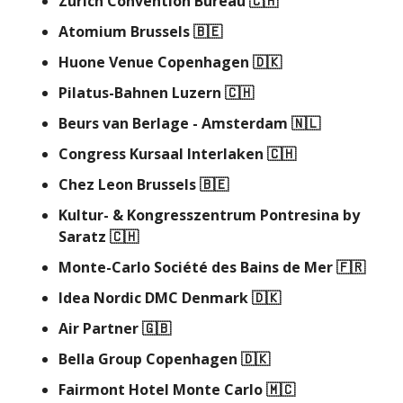
Zurich Convention Bureau
🇨🇭
Atomium Brussels
🇧🇪
Huone Venue Copenhagen
🇩🇰
Pilatus-Bahnen Luzern
🇨🇭
Beurs van Berlage - Amsterdam
🇳🇱
Congress Kursaal Interlaken
🇨🇭
Chez Leon Brussels
🇧🇪
Kultur- & Kongresszentrum Pontresina by
Saratz
🇨🇭
Monte-Carlo Société des Bains de Mer
🇫🇷
Idea Nordic DMC Denmark
🇩🇰
Air Partner
🇬🇧
Bella Group Copenhagen
🇩🇰
Fairmont Hotel Monte Carlo
🇲🇨