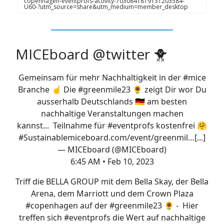
copenhagen-eventprofs-activity-7030841819131203584-
U60-?utm_source=share&utm_medium=member_desktop
MICEboard @twitter 🐥
Gemeinsam für mehr Nachhaltigkeit in der
#mice
Branche ☝️ Die
#greenmile23
🌻 zeigt Dir wor Du
ausserhalb Deutschlands 🇩🇪 am besten
nachhaltige Veranstaltungen machen
kannst... Teilnahme für
#eventprofs
kostenfrei 🤗
#Sustainable
miceboard.com/event/greenmil…
[...]
— MICEboard (@MICEboard)
6:45 AM • Feb 10, 2023
Triff die BELLA GROUP mit dem Bella Skay, der Bella
Arena, dem Marriott und dem Crown Plaza
#copenhagen
auf der
#greenmile23
🌻 - Hier
treffen sich
#eventprofs
die Wert auf nachhaltige