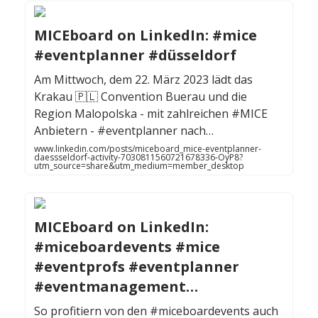
MICEboard on LinkedIn: #mice
#eventplanner #düsseldorf
Am Mittwoch, dem 22. März 2023 lädt das
Krakau 🇵🇱 Convention Buerau und die
Region Malopolska - mit zahlreichen #MICE
Anbietern - #eventplanner nach…
www.linkedin.com/posts/miceboard_mice-eventplanner-
daessseldorf-activity-7030811560721678336-OyP8?
utm_source=share&utm_medium=member_desktop
MICEboard on LinkedIn:
#miceboardevents #mice
#eventprofs #eventplanner
#eventmanagement…
So profitiern von den #miceboardevents auch