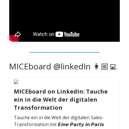
MICEboard @linkedIn 👩🏼‍💻
MICEboard on LinkedIn: Tauche
ein in die Welt der digitalen
Transformation
Tauche ein in die Welt der digitalen Sales-
Transformation mit 𝙀𝙞𝙣𝙚 𝙋𝙖𝙧𝙩𝙮 𝙞𝙣 𝙋𝙖𝙧𝙞𝙨