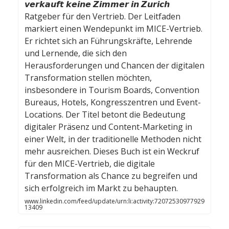
𝙫𝙚𝙧𝙠𝙖𝙪𝙛𝙩 𝙠𝙚𝙞𝙣𝙚 𝙕𝙞𝙢𝙢𝙚𝙧 𝙞𝙣 𝙕𝙪𝙧𝙞𝙘𝙝
Ratgeber für den Vertrieb. Der Leitfaden
markiert einen Wendepunkt im MICE-Vertrieb.
Er richtet sich an Führungskräfte, Lehrende
und Lernende, die sich den
Herausforderungen und Chancen der digitalen
Transformation stellen möchten,
insbesondere in Tourism Boards, Convention
Bureaus, Hotels, Kongresszentren und Event-
Locations. Der Titel betont die Bedeutung
digitaler Präsenz und Content-Marketing in
einer Welt, in der traditionelle Methoden nicht
mehr ausreichen. Dieses Buch ist ein Weckruf
für den MICE-Vertrieb, die digitale
Transformation als Chance zu begreifen und
sich erfolgreich im Markt zu behaupten.
www.linkedin.com/feed/update/urn:li:activity:72072530977929
13409