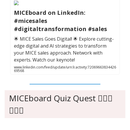
MICEboard on LinkedIn:
#micesales
#digitaltransformation #sales
🌟 MICE Sales Goes Digital! 🌟 Explore cutting-
edge digital and AI strategies to transform
your MICE sales approach. Network with
experts. Watch our keynote!
www.linkedin.com/feed/update/urn:li:activity:72069663834426
69568
MICEboard Quiz Quest 🙇🏻‍♂️
🙇🏼‍♀️