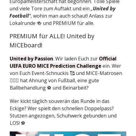
Europameisterschaft hat begonnen. Tolle Spiele
und viele Tore zum Auftakt und ein
„
United by
Football
“
, wohin man auch schaut! Anlass zur
Lokalrunde 🍻 und PREMIUM für alle.
PREMIUM für ALLE! United by
MICEboard!
United by Passion
. Wir laden Euch zur
Official
UEFA EURO MICE Prediction Challenge
ein. Wer
von Euch Event-Schnuckis 🥰 und MICE-Matrosen
👨🏻‍✈️ hat Ahnung von Fußball, eine gute
Ballbehandlung ⚽️ und Beinarbeit?
Wer kickt täglich souverän das Runde in das
Eckige? Wer spielt den schnellen Doppelpass?
Stutzen angezogen, Schuhwerk gebunden und
LOS! ⚽️