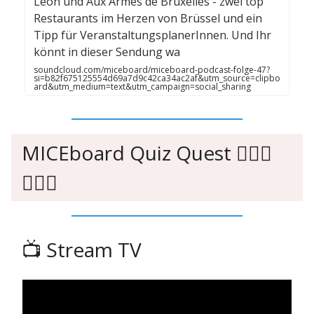
Leon und Aux Armes de Bruxelles - zwei top
Restaurants im Herzen von Brüssel und ein
Tipp für VeranstaltungsplanerInnen. Und Ihr
könnt in dieser Sendung wa
soundcloud.com/miceboard/miceboard-podcast-folge-47?
si=b82f675125554d69a7d9c42ca34ac2af&utm_source=clipbo
ard&utm_medium=text&utm_campaign=social_sharing
MICEboard Quiz Quest 🙇🏻‍♂️
🙇🏼‍♀️
📺️ Stream TV