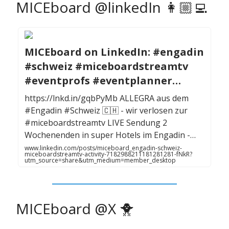
MICEboard @linkedIn 👩🏼‍💻
MICEboard on LinkedIn: #engadin
#schweiz #miceboardstreamtv
#eventprofs #eventplanner…
https://lnkd.in/gqbPyMb ALLEGRA aus dem
#Engadin #Schweiz 🇨🇭 - wir verlosen zur
#miceboardstreamtv LIVE Sendung 2
Wochenenden in super Hotels im Engadin -…
www.linkedin.com/posts/miceboard_engadin-schweiz-
miceboardstreamtv-activity-7182988211181281281-fNkR?
utm_source=share&utm_medium=member_desktop
MICEboard @X 🐥