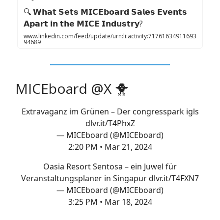
🔍 𝗪𝗵𝗮𝘁 𝗦𝗲𝘁𝘀 𝗠𝗜𝗖𝗘𝗯𝗼𝗮𝗿𝗱 𝗦𝗮𝗹𝗲𝘀 𝗘𝘃𝗲𝗻𝘁𝘀
𝗔𝗽𝗮𝗿𝘁 𝗶𝗻 𝘁𝗵𝗲 𝗠𝗜𝗖𝗘 𝗜𝗻𝗱𝘂𝘀𝘁𝗿𝘆?
www.linkedin.com/feed/update/urn:li:activity:71761634911693
94689
MICEboard @X 🐥
Extravaganz im Grünen – Der congresspark igls
dlvr.it/T4PhxZ
— MICEboard (@MICEboard)
2:20 PM • Mar 21, 2024
Oasia Resort Sentosa – ein Juwel für
Veranstaltungsplaner in Singapur
dlvr.it/T4FXN7
— MICEboard (@MICEboard)
3:25 PM • Mar 18, 2024