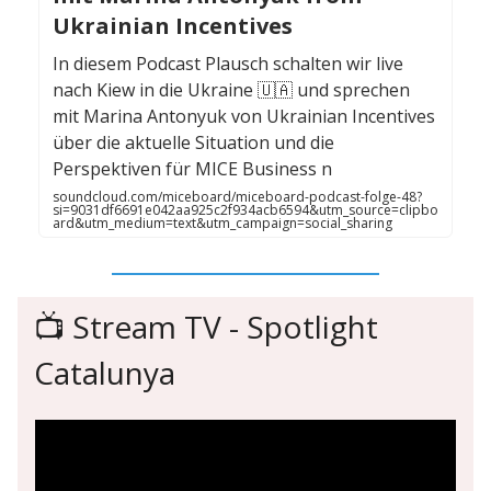
Ukrainian Incentives
In diesem Podcast Plausch schalten wir live
nach Kiew in die Ukraine 🇺🇦 und sprechen
mit Marina Antonyuk von Ukrainian Incentives
über die aktuelle Situation und die
Perspektiven für MICE Business n
soundcloud.com/miceboard/miceboard-podcast-folge-48?
si=9031df6691e042aa925c2f934acb6594&utm_source=clipbo
ard&utm_medium=text&utm_campaign=social_sharing
📺️ Stream TV - Spotlight
Catalunya