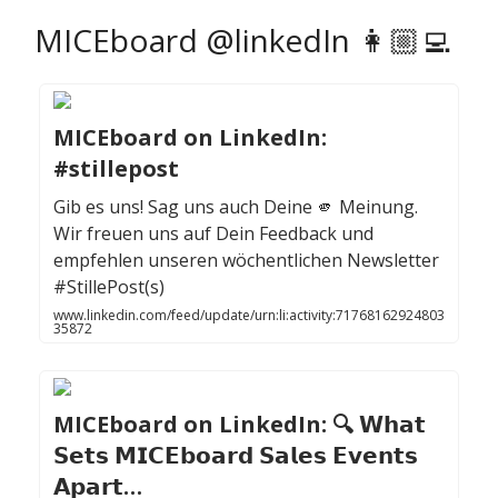
MICEboard @linkedIn 👩🏼‍💻
MICEboard on LinkedIn:
#stillepost
Gib es uns! Sag uns auch Deine 🫵 Meinung.
Wir freuen uns auf Dein Feedback und
empfehlen unseren wöchentlichen Newsletter
#StillePost(s)
www.linkedin.com/feed/update/urn:li:activity:71768162924803
35872
MICEboard on LinkedIn: 🔍 𝗪𝗵𝗮𝘁
𝗦𝗲𝘁𝘀 𝗠𝗜𝗖𝗘𝗯𝗼𝗮𝗿𝗱 𝗦𝗮𝗹𝗲𝘀 𝗘𝘃𝗲𝗻𝘁𝘀
𝗔𝗽𝗮𝗿𝘁…