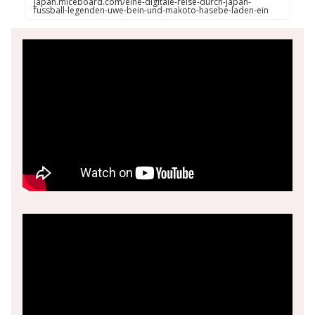
japan.miceboard.com/eine-digitale-reise-durch-japan-
fussball-legenden-uwe-bein-und-makoto-hasebe-laden-ein