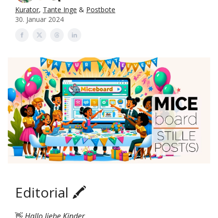
Kurator
,
Tante Inge
&
Postbote
30. Januar 2024
Editorial 🖍️
👋
Hallo liebe Kinder,