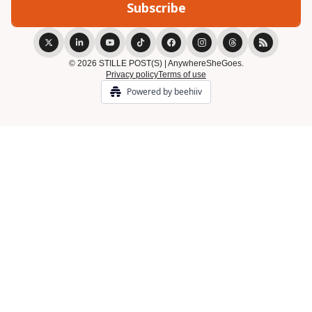
© 2026 STILLE POST(S) | AnywhereSheGoes.
Privacy policy
Terms of use
Powered by beehiiv