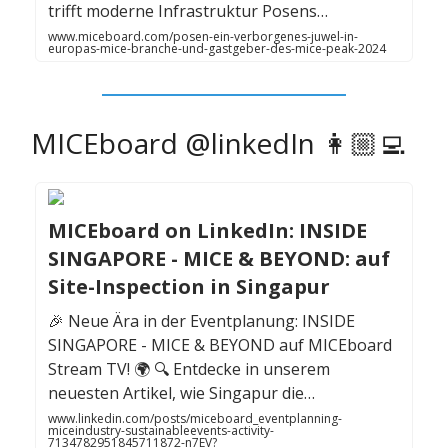
trifft moderne Infrastruktur Posens…
www.miceboard.com/posen-ein-verborgenes-juwel-in-
europas-mice-branche-und-gastgeber-des-mice-peak-2024
MICEboard @linkedIn 👩🏼‍💻
MICEboard on LinkedIn: INSIDE
SINGAPORE - MICE & BEYOND: auf
Site-Inspection in Singapur
🎉 Neue Ära in der Eventplanung: INSIDE
SINGAPORE - MICE & BEYOND auf MICEboard
Stream TV! 🌍 🔍 Entdecke in unserem
neuesten Artikel, wie Singapur die…
www.linkedin.com/posts/miceboard_eventplanning-
miceindustry-sustainableevents-activity-
7134782951845711872-n7EV?