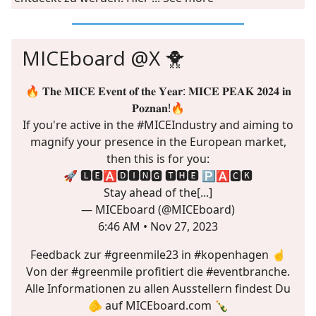
MICEboard @X 🐥
🔥 𝐓𝐡𝐞 𝐌𝐈𝐂𝐄 𝐄𝐯𝐞𝐧𝐭 𝐨𝐟 𝐭𝐡𝐞 𝐘𝐞𝐚𝐫: 𝐌𝐈𝐂𝐄 𝐏𝐄𝐀𝐊 𝟐𝟎𝟐𝟒 𝐢𝐧
𝐏𝐨𝐳𝐧𝐚𝐧!🔥
If you're active in the
#MICEIndustry
and aiming to
magnify your presence in the European market,
then this is for you:
🚀 🅻🅴🅰🅳🅸🅽🅶 🆃🅷🅴 🅿🅰🅲🅺
Stay ahead of the[...]
— MICEboard (@MICEboard)
6:46 AM • Nov 27, 2023
Feedback zur
#greenmile
23 in
#kopenhagen
☝️
Von der
#greenmile
profitiert die
#eventbranche
.
Alle Informationen zu allen Ausstellern findest Du
🫵 auf
MICEboard.com
🍾