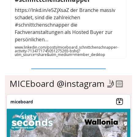
https://lnkd.in/e5ZjXsaZ der Branche massiv
schadet, sind die zahlreichen
#schnittchenschnapper die
Fachveranstaltungen als Hosted Buyer zur
persönlichen…
www.linkedin.com/posts/miceboard_schnittchenschnapper-
activity-7134771745051275265-bshq?
utm_source=share&utm_medium=member_desktop
MICEboard @instagram 🤳🏻
miceboard