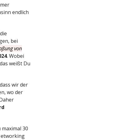
mmer
sinn endlich
die
gen, bei
aßung von
024
. Wobei
 das weißt Du
dass wir der
en, wo der
 Daher
rd
u maximal 30
Networking