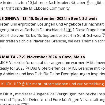
 in den letzten 10 Jahren x-fach kopiert 😂, aber ☝️es gibt 
Hier trifft sich die MICEboard Community!
E GENEVA - 13.-15. September 2024 in Genf, Schweiz
reten und erprobten Lösungen und Angebote für nachhalt
en gibt es außerhalb Deutschlands 🇩🇪 ? Diese Frage bea
024, die vom 13. bis 15. September 2024 in Genf, Schweiz 
Hier treffen sich die Player der Branche, die das Thema Nachh
.
 MALTA - 7.-9. November 2024 in Gozo, Malta
MICE-Vertriebsforum auf der angenehm warmen Mittelmeer
 Ready for 2025 🚀 Das Gipfeltreffen der MICE Branche mit F
top Anbieter und lass Dich für Deine Eventplanungen inspirie
KLICK HIER ☝️ für mehr Informationen und zur Anmeldung
 Dir 🫵, mit dieser Ausgabe viel Vergnügen, zahlreiche Insp
n und Tipps für Deine 🫵 und Eure künftigen Veranstaltu