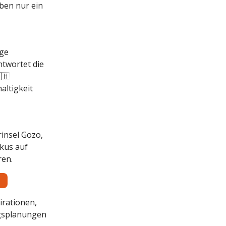
eben nur ein
ige
ntwortet die
🇭
altigkeit
insel Gozo,
okus auf
ren.
irationen,
ngsplanungen