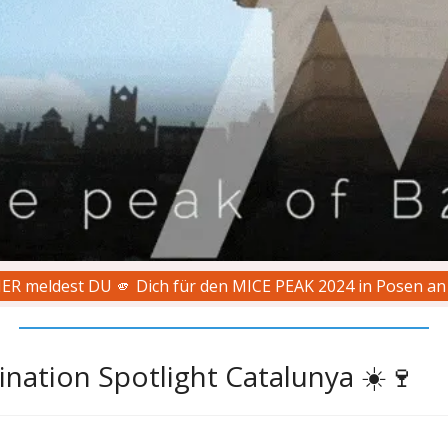
IER meldest DU 🫵 Dich für den MICE PEAK 2024 in Posen an 
ination Spotlight Catalunya ☀️🍷