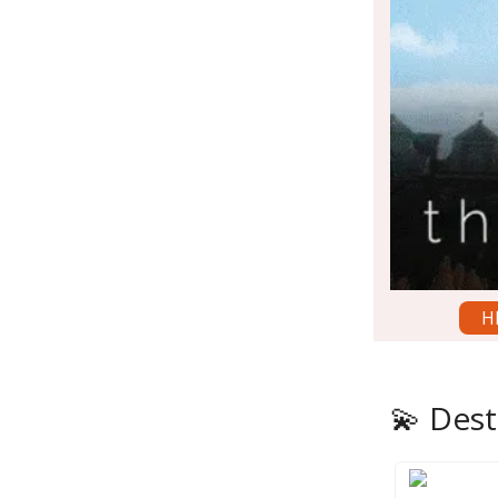
H
💫 Dest