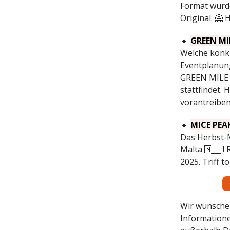
Format wurde
Original. 🤗 
🔹
GREEN MIL
Welche konk
Eventplanung
GREEN MILE 2
stattfindet. 
vorantreiben
🔹
MICE PEAK
Das Herbst-
Malta 🇲🇹 !
2025. Triff 
Wir wünschen
Informatione