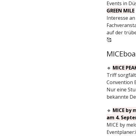
Events in Dü
GREEN MILE
Interesse an
Fachveransta
auf der trüb
🥰
MICEboa
🔹
MICE PEAK
Triff sorgfä
Convention B
Nur eine Stu
bekannte Des
🔹
MICE by m
am 4. Septe
MICE by melo
Eventplaner: