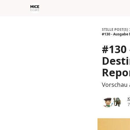
STILLE POST(S)
#130 - Ausgabe f
#130 
Desti
Repo
Vorschau 
K
7