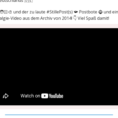
eutschlands 🇩🇪
🏻‍🎨 und der zu laute #StillePost(s) 📯 Postbote 🧌 und ei
lgie-Video aus dem Archiv von 2014! 👇 Viel Spaß damit!