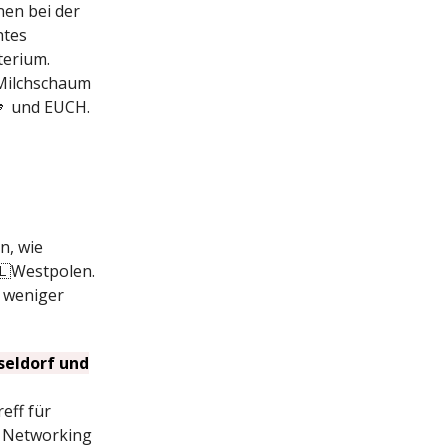
nen bei der
htes
terium.
 Milchschaum
🫵 und EUCH.
n, wie
🇱Westpolen.
r weniger
seldorf und
eff für
s Networking