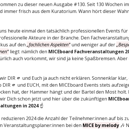
llkommen zu dieser neuen Ausgabe #130. Seit 130 Wochen i
d immer frisch aus dem Kuratorium. Wann hört dieser Wahn
ns heute einmal den tatsächlich professionellen Events für 
professionelle Akteure in der Branche. Den Fachveranstaltun
okus auf den
„fachlichen Aspekten“
und weniger auf der
„Besp
nnen“
liegt: nämlich den
MICEboard Fachveranstaltungen 2
türlich auch vorkommt, wir sind ja keine Spaßbremsen. Aber
ir DIR 🫵 und Euch ja auch nicht erklären. Sonnenklar klar, 
o DIR 🫵 und EUCH, mit den MICEboard Events stets aufzeig
ocken hat, der Hammer hängt und der Bartel den Most holt.
wir Dich schon jetzt und hier über die zukünftigen
MICEboa
altungen in 2024
☝️
r reduzieren 2024 die Anzahl der Teilnehmer:innen auf bis z
n Veranstaltungsplaner:innen bei den
MICE by melody
🎶 