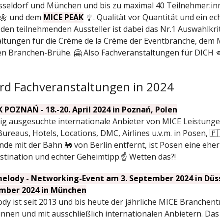
sseldorf und München und bis zu maximal 40 Teilnehmer:in
🌼 und dem
MICE PEAK
🎐. Qualität vor Quantität und ein ec
 den teilnehmenden Aussteller ist dabei das Nr.1 Auswahlkri
ltungen für die Crème de la Crème der Eventbranche, dem
en Branchen-Brühe. 🤗 Also Fachveranstaltungen für DICH 
rd Fachveranstaltungen in 2024
 POZNAŃ - 18.-20. April 2024 in Poznań, Polen
ltig ausgesuchte internationale Anbieter von MICE Leistunge
ureaus, Hotels, Locations, DMC, Airlines u.v.m. in Posen, 
nde mit der Bahn 🚂 von Berlin entfernt, ist Posen eine ehe
tination und echter Geheimtipp.☝️ Wetten das?!
elody - Networking-Event am 3. September 2024 in Düs
mber 2024 in München
dy ist seit 2013 und bis heute der jährliche MICE Branchentr
innen und mit ausschließlich internationalen Anbietern. Da