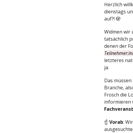
Herzlich wi
dienstags un
auf?! 🫣
Widmen wir u
tatsächlich 
denen der F
Teilnehmer:i
letzteres na
ja.
Das müssen w
Branche, als
Frosch die L
informieren 
Fachveranst
☝️
Vorab
: Wi
ausgesuchte