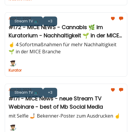
Aug 27, 2024
Stream TV 📺
+3
#172 - MICE NEWS - Cannabis 🌿 im
Kuratorium - Nachhaltigkeit 🌱 in der MICE
Branche?
☝️ 4 Sofortmaßnahmen für mehr Nachhaltigkeit
🌱 in der MICE Branche
Kurator
Aug 20, 2024
Stream TV 📺
+3
#171 - MICE News - neue Stream TV
Webinare - best of Mb Social Media
mit Selfie 🤳🏻 Bekenner-Poster zum Ausdrucken ☝️