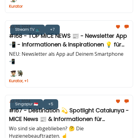
Kurator
Jul 30, 2024
Stream TV 📺
+7
#168 - TOP MICE NEWS 📰 - Newsletter App
📲 - Informationen & Inspirationen 💡 für
Eventprofis
NEU: Newsletter als App auf Deinem Smartphone
📲
Kurator, +1
Jul 23, 2024
Singapur 🇸🇬
+5
#167 - Destination 💫 Spotlight Catalunya -
MICE News 📰 & Informationen für
Eventprofis
Wo sind sie abgeblieben? 🤔 Die
Hygienebeauftragten. ☝️