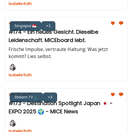
Isabelle Rath
Apr 01, 2025
Singapur 🇸🇬
+2
#174 - Ein neues Gesicht. Dieselbe
Leidenschaft. MICEboard lebt.
Frische Impulse, vertraute Haltung. Was jetzt
kommt? Lies selbst.
Isabelle Rath
Sep 03, 2024
Stream TV 📺
+3
#173 - Destination Spotlight Japan 🇯🇵 -
EXPO 2025 🌍 - MICE News
Isabelle Rath