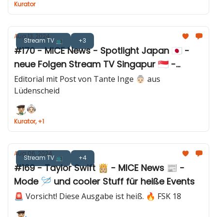
Kurator
Aug 13, 2024
Stream TV 📺
+3
#170 - MICE News - Spotlight Japan 🇯🇵 -
neue Folgen Stream TV Singapur 🇸🇬 -
Inspirationen für Eventprofis ☝️
Editorial mit Post von Tante Inge 👵🏻 aus
Lüdenscheid
Kurator, +1
Aug 06, 2024
Stream TV 📺
+4
#169 - Taylor Swift 👸🏼 - MICE News 📰 -
Mode 🪡 und cooler Stuff für heiße Events
🚨 Vorsicht! Diese Ausgabe ist heiß. 🔥 FSK 18