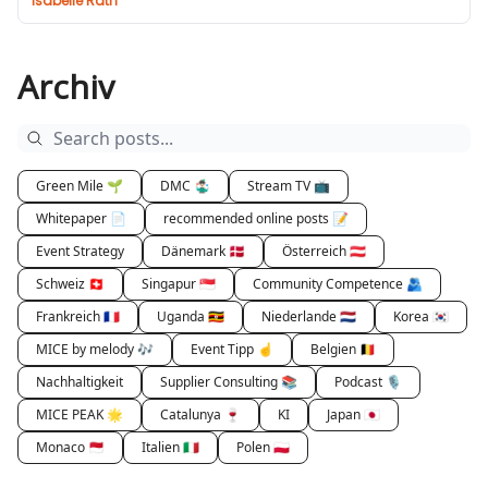
Isabelle Rath
Archiv
Green Mile 🌱
DMC 🤹🏻‍♂️
Stream TV 📺
Whitepaper 📄
recommended online posts 📝
Event Strategy
Dänemark 🇩🇰
Österreich 🇦🇹
Schweiz 🇨🇭
Singapur 🇸🇬
Community Competence 🫂
Frankreich 🇫🇷
Uganda 🇺🇬
Niederlande 🇳🇱
Korea 🇰🇷
MICE by melody 🎶
Event Tipp ☝️
Belgien 🇧🇪
Nachhaltigkeit
Supplier Consulting 📚
Podcast 🎙
MICE PEAK 🌟
Catalunya 🍷
KI
Japan 🇯🇵
Monaco 🇲🇨
Italien 🇮🇹
Polen 🇵🇱