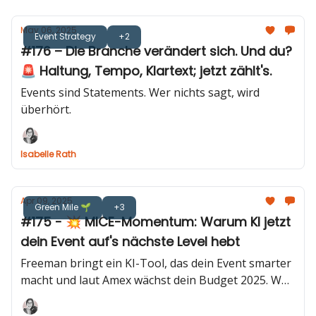
May 06, 2025
Event Strategy
+2
#176 – Die Branche verändert sich. Und du?
🚨 Haltung, Tempo, Klartext; jetzt zählt's.
Events sind Statements. Wer nichts sagt, wird
überhört.
Isabelle Rath
Apr 09, 2025
Green Mile 🌱
+3
#175 - 💥 MICE-Momentum: Warum KI jetzt
dein Event auf's nächste Level hebt
Freeman bringt ein KI-Tool, das dein Event smarter
macht und laut Amex wächst dein Budget 2025. Was
du jetzt wissen musst.